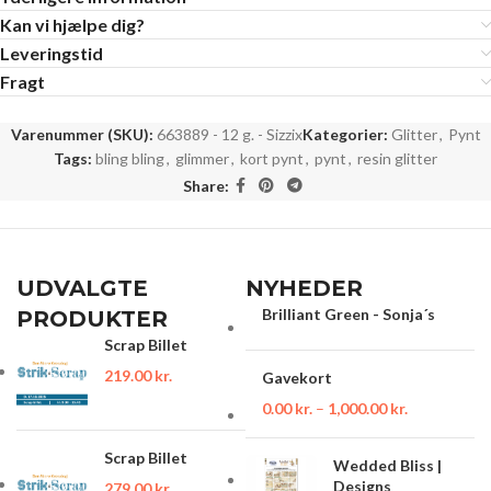
Kan vi hjælpe dig?
Leveringstid
Fragt
Varenummer (SKU):
663889 - 12 g. - Sizzix
Kategorier:
Glitter
,
Pynt
Tags:
bling bling
,
glimmer
,
kort pynt
,
pynt
,
resin glitter
Share:
UDVALGTE
NYHEDER
Brilliant Green - Sonja´s
PRODUKTER
Scrap Billet
219.00
kr.
Gavekort
0.00
kr.
–
1,000.00
kr.
Scrap Billet
Wedded Bliss |
Designs
279.00
kr.