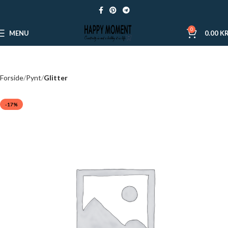
0
MENU
0.00
KR
Forside
Pynt
Glitter
-17%