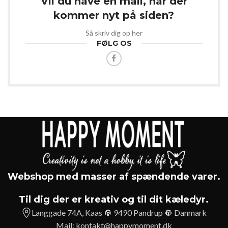
Vil du have en mail, når der
kommer nyt på siden?
Så skriv dig op her
FØLG OS
Webshop med masser af spændende varer.
Til dig der er kreativ og til dit kæledyr.
Langgade 74A, Kaas 🔘 9490 Pandrup 🔘 Danmark
Mail:
kontakt@happymoment.dk