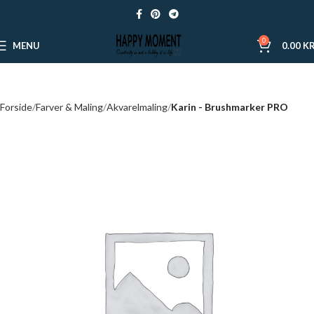
0
MENU
0.00
KR
Forside
Farver & Maling
Akvarelmaling
Karin - Brushmarker PRO