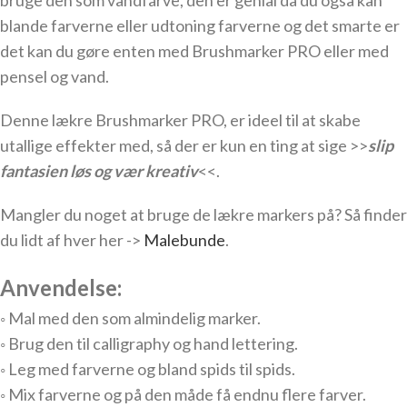
bruge den som vandfarve, den er genial da du også kan
blande farverne eller udtoning farverne og det smarte er
det kan du gøre enten med Brushmarker PRO eller med
pensel og vand.
Denne lækre Brushmarker PRO, er ideel til at skabe
utallige effekter med, så der er kun en ting at sige >>
slip
fantasien løs og vær kreativ
<<.
Mangler du noget at bruge de lækre markers på? Så finder
du lidt af hver her ->
Malebunde
.
Anvendelse:
◦ Mal med den som almindelig marker.
◦ Brug den til calligraphy og hand lettering.
◦ Leg med farverne og bland spids til spids.
◦ Mix farverne og på den måde få endnu flere farver.