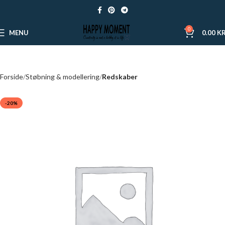
0
MENU
0.00
KR
Forside
Støbning & modellering
Redskaber
-20%