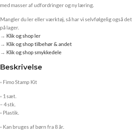
med masser af udfordringer og ny læring.
Mangler du ler eller værktøj, så har vi selvfølgelig også det
på lager.
→
Klik og shop ler
→
Klik og shop tilbehør & andet
→
Klik og shop smykkedele
Beskrivelse
◦ Fimo Stamp Kit
◦ 1 sæt.
– 4 stk.
◦ Plastik.
◦ Kan bruges af børn fra 8 år.