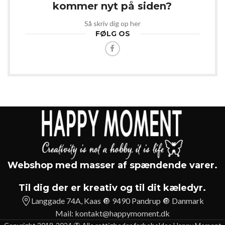
kommer nyt på siden?
Så skriv dig op her
FØLG OS
Webshop med masser af spændende varer.
Til dig der er kreativ og til dit kæledyr.
Langgade 74A, Kaas 🔘 9490 Pandrup 🔘 Danmark
Mail:
kontakt@happymoment.dk