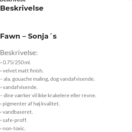
Beskrivelse
Fawn – Sonja´s
Beskrivelse:
◦ 0.75/250 ml.
◦ velvet matt finish.
– ala. gouache maling, dog vandafvisende.
◦ vandafvisende.
– dine værker vil ikke krakelere eller revne.
◦ pigmenter af høj kvalitet.
◦ vandbaseret.
◦ safe-proff.
◦ non-toxic.