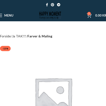
0
MENU
0.00
KR
Forside
Ja TAK!!!
Farver & Maling
-15%