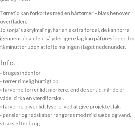
Tørretid kan forkortes med en hårtørrer – blæs henover
overfladen.
Jo sonja´s akrylmaling, har en ekstra fordel, de kan tørre
igennem hinanden, så yderligere lag kan påføres inden for
få minutter uden at løfte malingen i laget nedenunder.
Info.
◦ bruges indenfor.
◦ tørrer rimelig hurtigt op.
◦ farverne tørrer lidt mørkere, end de ser ud, når de er
våde, cirka en værdiforskel.
◦ farverne bliver lidt lysere, ved at give projektet lak.
◦ pensler og redskaber rengøres med mild sæbe og vand,
straks efter brug.