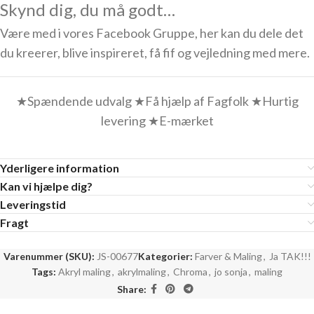
Skynd dig, du må godt…
Være med i vores Facebook Gruppe, her kan du dele det
du kreerer, blive inspireret, få fif og vejledning med mere.
★Spændende udvalg ★Få hjælp af Fagfolk ★Hurtig
levering ★E-mærket
Yderligere information
Kan vi hjælpe dig?
Leveringstid
Fragt
Varenummer (SKU):
JS-00677
Kategorier:
Farver & Maling
,
Ja TAK!!!
Tags:
Akryl maling
,
akrylmaling
,
Chroma
,
jo sonja
,
maling
Share: