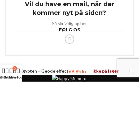
Vil du have en mail, når der
kommer nyt på siden?
Så skriv dig op her
FØLG OS
0
69.95
kr.
Ikke på lager
Egypten – Geode effect
Shop
Sidebar
Wishlist
My account
Cart
Webshop med masser af spændende varer.
Til dig der er kreativ og til dit kæledyr.
Langgade 74A, Kaas 🔘 9490 Pandrup 🔘 Danmark
Mail:
kontakt@happymoment.dk
Copyright 2018-2024 🦋 Alle rettigheder forbeholdes Happy Moment