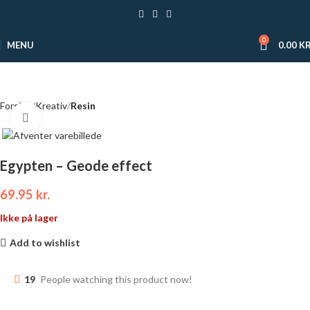
0
MENU
0.00
KR
Forside
Kreativ
Resin
Click to enlarge
Egypten – Geode effect
69.95
kr.
Ikke på lager
Add to wishlist
19
People watching this product now!