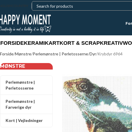
NGLISH
COUNTRY
For
FORSIDE
KERAMIK
ART
KORT & SCRAP
KREATIV
WO
Forside
Mønstre
Perlemønstre | Perletosserne
Dyr
Krybdyr 6964
MØNSTRE
Perlemønstre |
Perletosserne
Perlemønstre |
Farverige dyr
Kort | Vejledninger