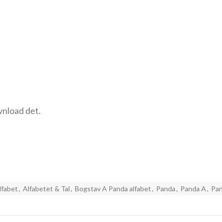
wnload det.
lfabet
,
Alfabetet & Tal
,
Bogstav A Panda alfabet
,
Panda
,
Panda A
,
Pan