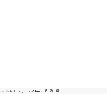
da alfabet - bogstav A
Share: