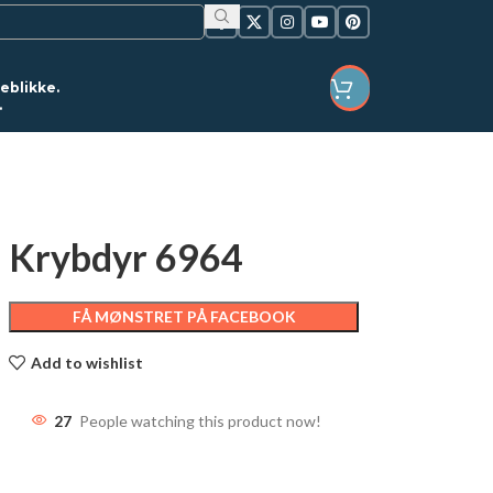
jeblikke.
.
LOGIN / REGISTER
Krybdyr 6964
FÅ MØNSTRET PÅ FACEBOOK
Add to wishlist
27
People watching this product now!