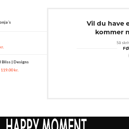
Sonja´s
Vil du have 
kommer ny
Så skri
kr.
FØ
Bliss | Designs
119.00
kr.