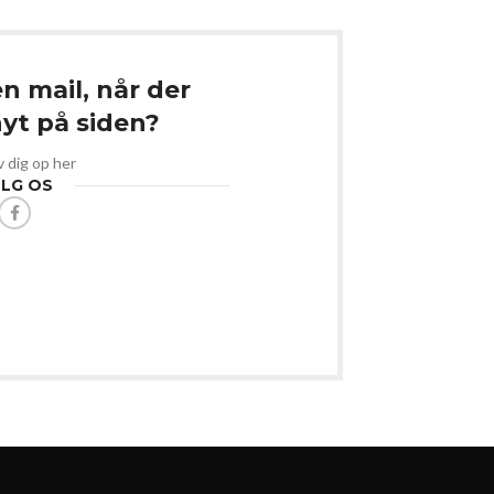
en mail, når der
t på siden?
v dig op her
LG OS