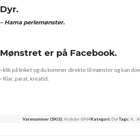
Dyr.
– Hama perlemønster.
Mønstret er på Facebook.
◦ klik på linket og du kommer direkte til mønster og kan do
◦ Klar, parat, kreatid.
Varenummer (SKU):
Krybdyr 6964
Kategori:
Dyr
Tags:
A
,
A