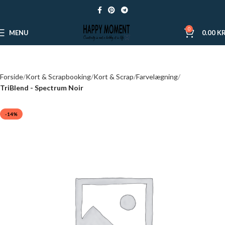
0
MENU
0.00
KR
Forside
Kort & Scrapbooking
Kort & Scrap
Farvelægning
TriBlend - Spectrum Noir
-14%