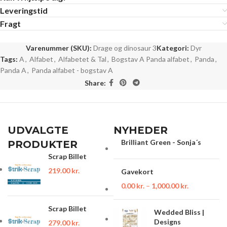
Leveringstid
Fragt
Varenummer (SKU):
Drage og dinosaur 3
Kategori:
Dyr
Tags:
A
,
Alfabet
,
Alfabetet & Tal
,
Bogstav A Panda alfabet
,
Panda
,
Panda A
,
Panda alfabet - bogstav A
Share:
UDVALGTE
NYHEDER
Brilliant Green - Sonja´s
PRODUKTER
Scrap Billet
219.00
kr.
Gavekort
0.00
kr.
–
1,000.00
kr.
Scrap Billet
Wedded Bliss |
Designs
279.00
kr.