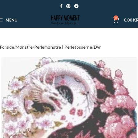
0
MENU
0.00
KR
Forside
Mønstre
Perlemønstre | Perletosserne
Dyr