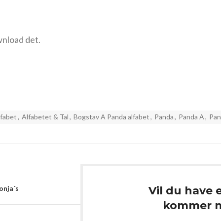
wnload det.
lfabet
,
Alfabetet & Tal
,
Bogstav A Panda alfabet
,
Panda
,
Panda A
,
Pan
Sonja´s
Vil du have 
kommer ny