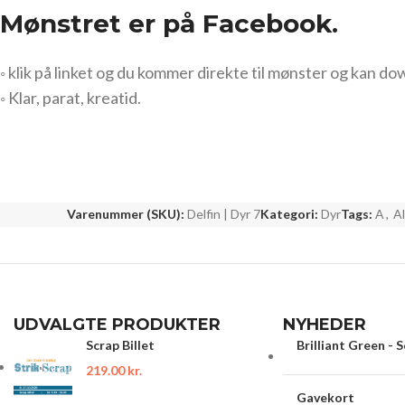
Mønstret er på Facebook.
◦ klik på linket og du kommer direkte til mønster og kan do
◦ Klar, parat, kreatid.
Varenummer (SKU):
Delfin | Dyr 7
Kategori:
Dyr
Tags:
A
,
A
UDVALGTE PRODUKTER
NYHEDER
Scrap Billet
Brilliant Green - 
219.00
kr.
Gavekort