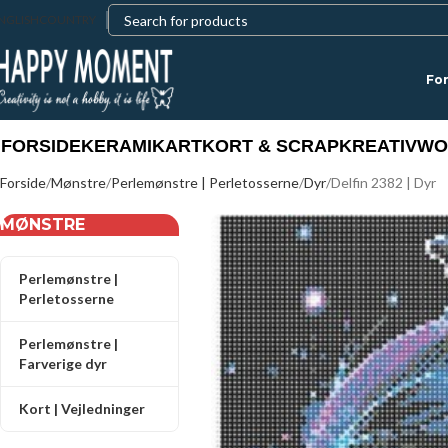
NGLISH
COUNTRY
For
FORSIDE
KERAMIK
ART
KORT & SCRAP
KREATIV
WO
Forside
Mønstre
Perlemønstre | Perletosserne
Dyr
Delfin 2382 | Dyr
MØNSTRE
Perlemønstre |
Perletosserne
Perlemønstre |
Farverige dyr
Kort | Vejledninger