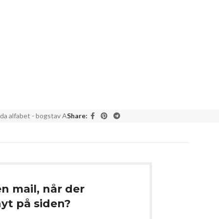
da alfabet - bogstav A
Share:
en mail, når der
t på siden?