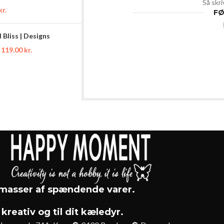
Så skri
kr.
FØ
Bliss | Designs
119.00
kr.
asser af spændende varer.
 kreativ og til dit kæledyr.