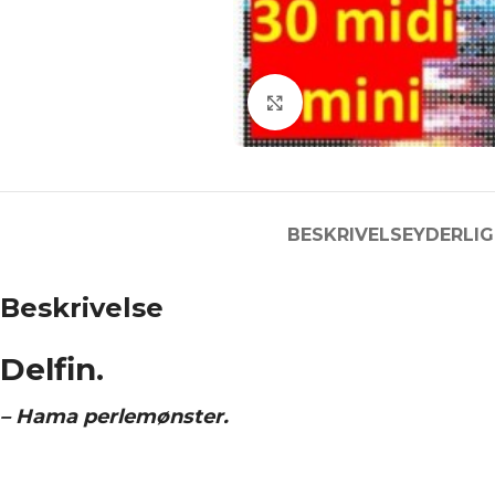
Click to enlarge
BESKRIVELSE
YDERLIG
Beskrivelse
Delfin.
– Hama perlemønster.