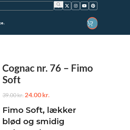
ke.
LOGIN / REGISTER
Cognac nr. 76 – Fimo
Soft
24.00
kr.
39.00
kr.
Fimo Soft, lækker
blød og smidig