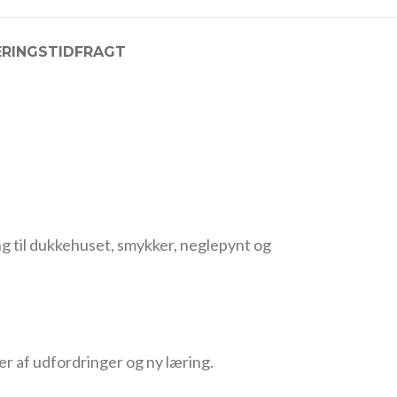
ERINGSTID
FRAGT
ng til dukkehuset, smykker, neglepynt og
er af udfordringer og ny læring.