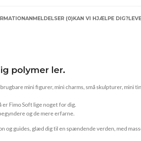
ORMATION
ANMELDELSER (0)
KAN VI HJÆLPE DIG?
LEV
ig polymer ler.
rugbare mini figurer, mini charms, små skulpturer, mini ti
 er Fimo Soft lige noget for dig.
nybegyndere og de mere erfarne.
ation og guides, glæd dig til en spændende verden, med mass