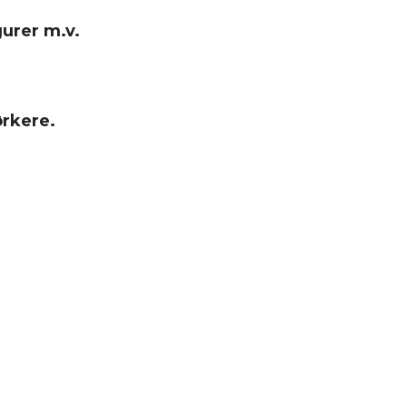
gurer m.v.
ørkere.