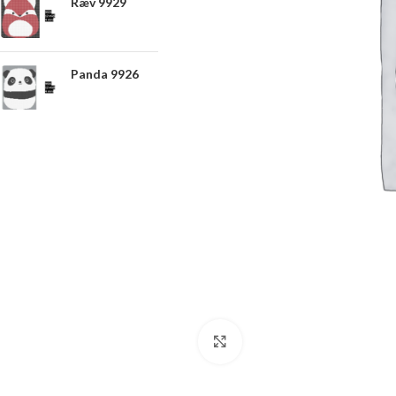
Ræv 9929
Panda 9926
Click to enlarge