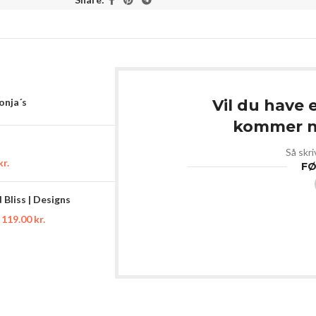
Sonja´s
Vil du have 
kommer ny
Så skri
kr.
FØ
Bliss | Designs
119.00
kr.