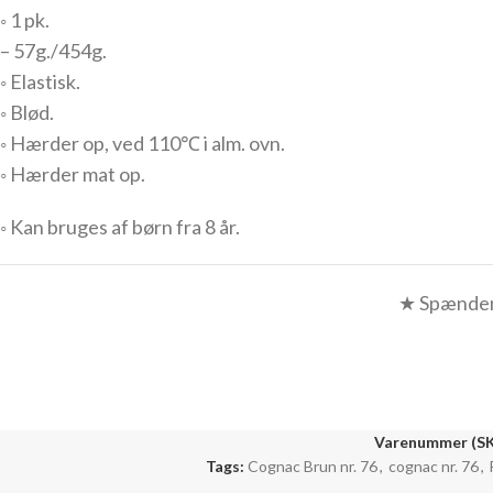
◦ 1 pk.
– 57g./
454
g.
◦ Elastisk.
◦ Blød.
◦ Hærder op, ved 110℃ i alm. ovn.
◦ Hærder mat op.
◦ Kan bruges af børn fra 8 år.
★ Spændend
Varenummer (S
Tags:
Cognac Brun nr. 76
,
cognac nr. 76
,