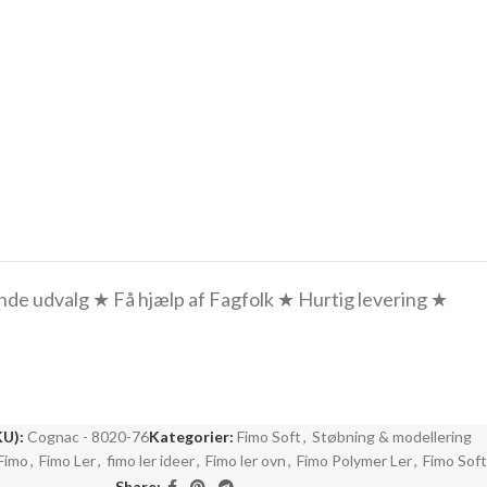
e udvalg ★ Få hjælp af Fagfolk ★ Hurtig levering ★
KU):
Cognac - 8020-76
Kategorier:
Fimo Soft
,
Støbning & modellering
Fimo
,
Fimo Ler
,
fimo ler ideer
,
Fimo ler ovn
,
Fimo Polymer Ler
,
Fimo Soft
Share: