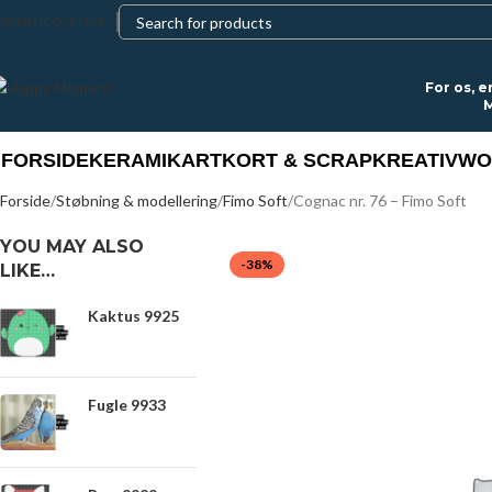
NGLISH
COUNTRY
For os, e
M
FORSIDE
KERAMIK
ART
KORT & SCRAP
KREATIV
WO
Forside
Støbning & modellering
Fimo Soft
Cognac nr. 76 – Fimo Soft
YOU MAY ALSO
-38%
LIKE…
Kaktus 9925
Fugle 9933