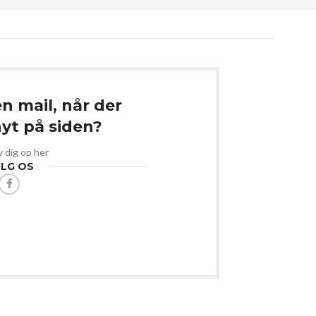
en mail, når der
t på siden?
v dig op her
LG OS