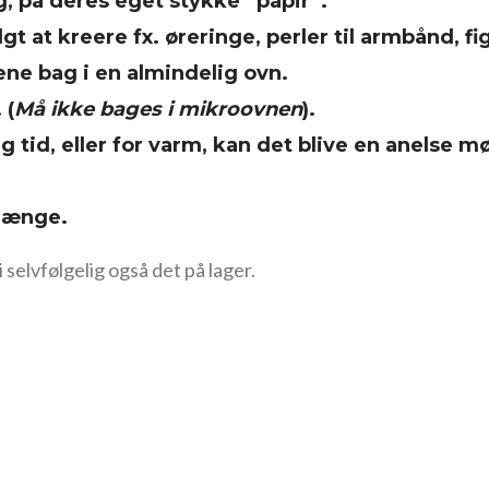
ig, på deres eget stykke “papir”.
gt at kreere fx. øreringe, perler til armbånd, fi
ene bag i en almindelig ovn.
 (
Må ikke bages i mikroovnen
).
ng tid, eller for varm, kan det blive en anelse m
 længe.
 selvfølgelig også det på lager.