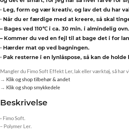
og det er smart, for jeg har så hver farve for s
◦ Leg, form og vær kreativ, og lav det du har val
◦ Når du er færdige med at kreere, så skal ting
– Bages ved 110℃ i ca. 30 min. i almindelig ovn.
– Kommer du ved en fejl til at bage det i for la
◦ Hærder mat op ved bagningen.
◦ Pak resterne i en lynlåspose, så kan de holde
Mangler du Fimo Soft Effekt Ler, lak eller værktøj, så har vi
→
Klik og shop tilbehør & andet
→
Klik og shop smykkedele
Beskrivelse
◦ Fimo Soft.
– Polymer Ler.