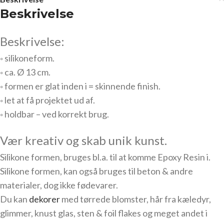
Beskrivelse
Beskrivelse:
◦ silikoneform.
◦ ca. Ø 13 cm.
◦ formen er glat inden i = skinnende finish.
◦ let at få projektet ud af.
◦ holdbar – ved korrekt brug.
Vær kreativ og skab unik kunst.
Silikone formen, bruges bl.a. til at komme Epoxy Resin i.
Silikone formen, kan også bruges til beton & andre
materialer, dog ikke fødevarer.
Du kan
dekorer
med tørrede blomster, hår fra kæledyr,
glimmer, knust glas, sten & foil flakes og meget andet i