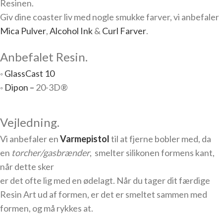
Resinen.
Giv dine coaster liv med nogle smukke farver, vi anbefaler
Mica Pulver
,
Alcohol Ink
&
Curl Farver
.
Anbefalet Resin.
◦
GlassCast 10
◦
Dipon –
20-3D®
Vejledning.
Vi anbefaler en
Varmepistol
til at fjerne bobler med, da
en
torcher/gasbrænder
, smelter silikonen formens kant,
når dette sker
er det ofte lig med en ødelagt. Når du tager dit færdige
Resin Art ud af formen, er det er smeltet sammen med
formen, og må rykkes at.