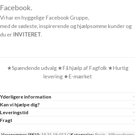
Facebook.
Vi har en hyggelige Facebook Gruppe,
med de sødeste, inspirerende og hjælpsomme kunder og
du er
INVITERET
.
★Spændende udvalg ★Få hjælp af Fagfolk ★Hurtig
levering ★E-mærket
Yderligere information
Kan vi hjælpe dig?
Leveringstid
Fragt
Varenummer (SKU):
19.31.18-013.G
Kategorier:
Resin
,
Silikoneforme