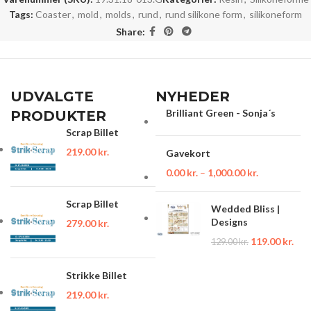
Tags:
Coaster
,
mold
,
molds
,
rund
,
rund silikone form
,
silikoneform
Share:
UDVALGTE
NYHEDER
Brilliant Green - Sonja´s
PRODUKTER
Scrap Billet
219.00
kr.
Gavekort
0.00
kr.
–
1,000.00
kr.
Scrap Billet
Wedded Bliss |
Designs
279.00
kr.
119.00
kr.
129.00
kr.
Strikke Billet
219.00
kr.