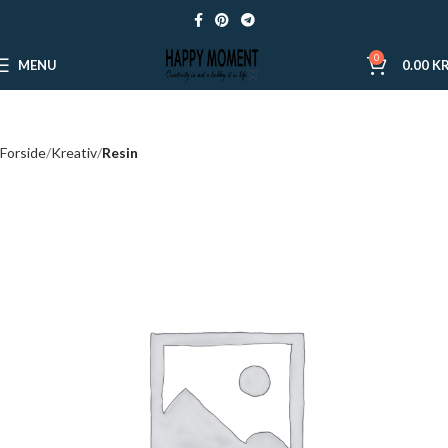
0
MENU
0.00
KR
Forside
Kreativ
Resin