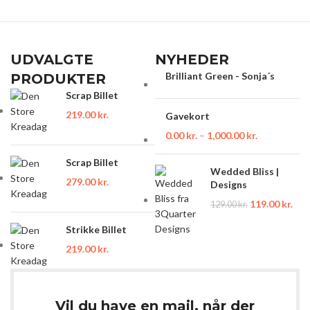
UDVALGTE
NYHEDER
Brilliant Green - Sonja´s
PRODUKTER
Scrap Billet
219.00
kr.
Gavekort
0.00
kr.
–
1,000.00
kr.
Scrap Billet
Wedded Bliss |
279.00
kr.
Designs
119.00
kr.
129.00
kr.
Strikke Billet
219.00
kr.
Vil du have en mail, når der