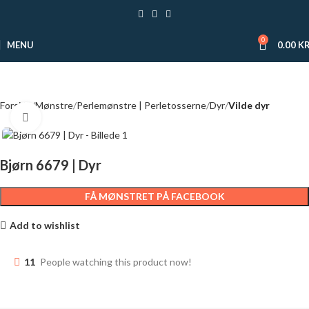
0
MENU
0.00
KR
Forside
Mønstre
Perlemønstre | Perletosserne
Dyr
Vilde dyr
Click to enlarge
Bjørn 6679 | Dyr
FÅ MØNSTRET PÅ FACEBOOK
Add to wishlist
11
People watching this product now!