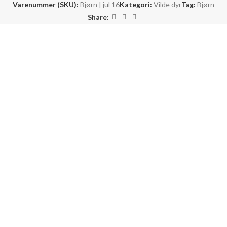
Varenummer (SKU):
Bjørn | jul 16
Kategori:
Vilde dyr
Tag:
Bjørn
Share: