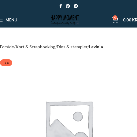
0
MENU
0.00
KR
Forside
Kort & Scrapbooking
Dies & stempler
Lavinia
-7%