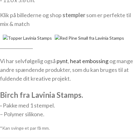
◦
11.0 x 5.6 cm.
Klik på billederne og shop
stempler
som er perfekte til
mix & match
_______________
Vi har selvfølgelig også
pynt
,
heat embossing
og mange
andre spændende produkter, som du kan bruges til at
fuldende dit kreative projekt.
Birch fra Lavinia Stamps.
◦ Pakke med 1 stempel.
– Polymer silikone.
*Kan svinge et par få mm.