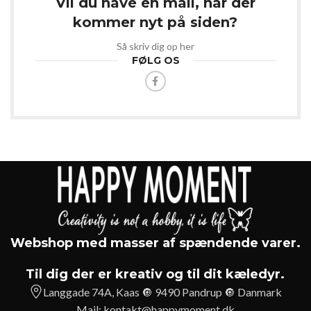
Vil du have en mail, når der
kommer nyt på siden?
Så skriv dig op her
FØLG OS
Webshop med masser af spændende varer.
Til dig der er kreativ og til dit kæledyr.
Langgade 74A, Kaas 🔘 9490 Pandrup 🔘 Danmark
Mail:
kontakt@happymoment.dk