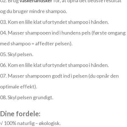
02. Brug
vaskehandsker
for, at opnå det bedste resultat
og du bruger mindre shampoo.
03. Kom en lille klat ufortyndet shampoo i hånden.
04. Masser shampooen ind i hundens pels (første omgang
med shampoo = affedter pelsen).
05. Skyl pelsen.
06. Kom en lille klat ufortyndet shampoo i hånden.
07. Masser shampooen godt ind i pelsen (du opnår den
optimale effekt).
08. Skyl pelsen grundigt.
Dine fordele:
√ 100% naturlig – økologisk.