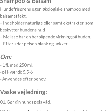
Shampoo & Balsam
Hundefrisørens egen økologiske shampoo med
balsameffekt.
– Indeholder naturlige olier samt ekstrakter, som
beskytter hundens hud
– Melisse har en beroligende virkning på huden.
– Efterlader pelsen blank og lækker.
Om:
◦ 1 fl. med 250 ml.
◦ pH-værdi: 5,5-6
◦ Anvendes efter behov.
Vaske vejledning:
01. Gør din hunds pels våd.