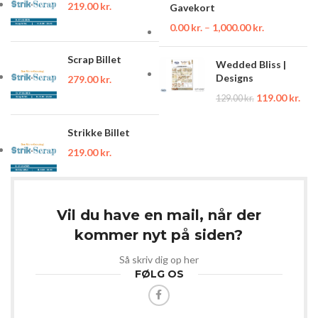
219.00
kr.
Gavekort
0.00
kr.
–
1,000.00
kr.
Scrap Billet
Wedded Bliss |
Designs
279.00
kr.
119.00
kr.
129.00
kr.
Strikke Billet
219.00
kr.
Vil du have en mail, når der
kommer nyt på siden?
Så skriv dig op her
FØLG OS