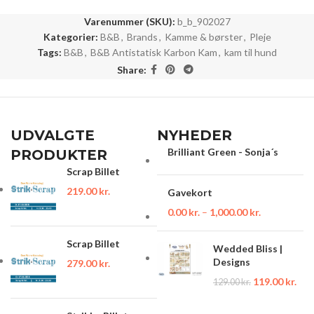
Varenummer (SKU):
b_b_902027
Kategorier:
B&B
,
Brands
,
Kamme & børster
,
Pleje
Tags:
B&B
,
B&B Antistatisk Karbon Kam
,
kam til hund
Share:
UDVALGTE
NYHEDER
Brilliant Green - Sonja´s
PRODUKTER
Scrap Billet
219.00
kr.
Gavekort
0.00
kr.
–
1,000.00
kr.
Scrap Billet
Wedded Bliss |
Designs
279.00
kr.
119.00
kr.
129.00
kr.