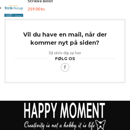
Strikke Billet
219.00
kr.
Vil du have en mail, når der
kommer nyt på siden?
Så skriv dig op her
FØLG OS