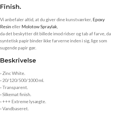
Finish.
Vi anbefaler altid, at du giver dine kunstværker,
Epoxy
Resin
eller
Molotow Spraylak
,
da det beskytter dit billede imod ridser og tab af farve, da
syntetisk papir binder ikke farverne inden i sig, lige som
sugende papir gør.
Beskrivelse
◦ Zinc White.
◦ 20/120/500/1000 ml.
◦ Transparent.
◦ Silkemat finish.
◦ +++ Extreme lysægte.
◦ Vandbaseret.