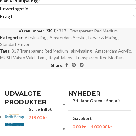
Kan vi hjælpe dig?
Leveringstid
Fragt
Varenummer (SKU):
317 - Transparent Red Medium
Kategorier:
Akrylmaling
,
Amsterdam Acrylic
,
Farver & Maling
,
Standart Farver
Tags:
317 Transparent Red Medium
,
akrylmaling
,
Amsterdam Acrylic
,
MUSH Vaisto Wild - Lam
,
Royal Talens
,
Transparent Red Medium
Share:
UDVALGTE
NYHEDER
Brilliant Green - Sonja´s
PRODUKTER
Scrap Billet
219.00
kr.
Gavekort
0.00
kr.
–
1,000.00
kr.