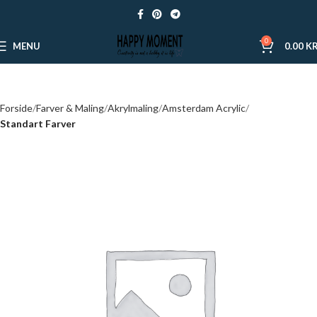
0
MENU
0.00
KR
Forside
Farver & Maling
Akrylmaling
Amsterdam Acrylic
Standart Farver