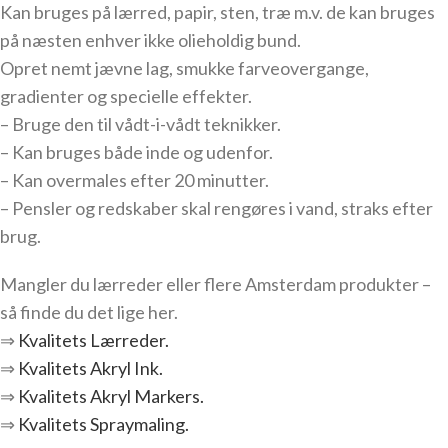
Kan bruges på lærred, papir, sten, træ m.v. de kan bruges
på næsten enhver ikke olieholdig bund.
Opret nemt jævne lag, smukke farveovergange,
gradienter og specielle effekter.
– Bruge den til vådt-i-vådt teknikker.
– Kan bruges både inde og udenfor.
– Kan overmales efter 20 minutter.
– Pensler og redskaber skal rengøres i vand, straks efter
brug.
Mangler du lærreder eller flere Amsterdam produkter –
så finde du det lige her.
⇒
Kvalitets Lærreder.
⇒
Kvalitets Akryl Ink.
⇒
Kvalitets Akryl Markers.
⇒
Kvalitets Spraymaling.