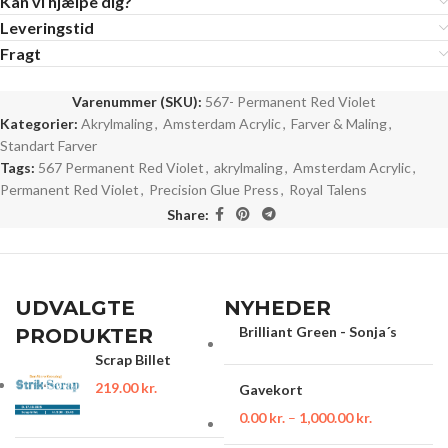
Kan vi hjælpe dig?
Leveringstid
Fragt
Varenummer (SKU):
567- Permanent Red Violet
Kategorier:
Akrylmaling
,
Amsterdam Acrylic
,
Farver & Maling
,
Standart Farver
Tags:
567 Permanent Red Violet
,
akrylmaling
,
Amsterdam Acrylic
,
Permanent Red Violet
,
Precision Glue Press
,
Royal Talens
Share:
UDVALGTE
NYHEDER
Brilliant Green - Sonja´s
PRODUKTER
Scrap Billet
219.00
kr.
Gavekort
0.00
kr.
–
1,000.00
kr.