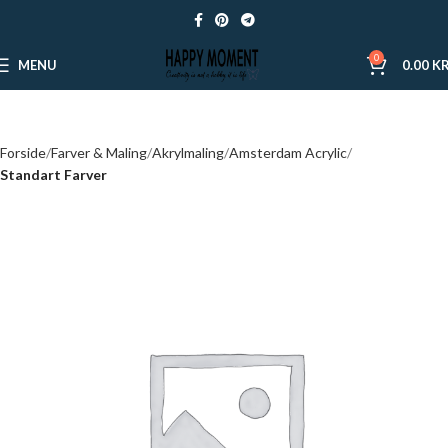
0
MENU
0.00
KR
Forside
Farver & Maling
Akrylmaling
Amsterdam Acrylic
Standart Farver