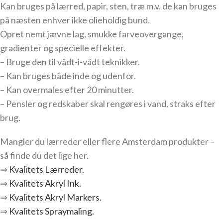
Kan bruges på lærred, papir, sten, træ m.v. de kan bruges
på næsten enhver ikke olieholdig bund.
Opret nemt jævne lag, smukke farveovergange,
gradienter og specielle effekter.
– Bruge den til vådt-i-vådt teknikker.
– Kan bruges både inde og udenfor.
– Kan overmales efter 20 minutter.
– Pensler og redskaber skal rengøres i vand, straks efter
brug.
Mangler du lærreder eller flere Amsterdam produkter –
så finde du det lige her.
⇒
Kvalitets Lærreder.
⇒
Kvalitets Akryl Ink.
⇒
Kvalitets Akryl Markers.
⇒
Kvalitets Spraymaling.