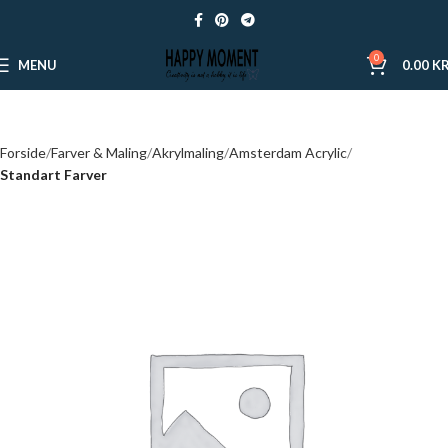
0
MENU
0.00
KR
Forside
Farver & Maling
Akrylmaling
Amsterdam Acrylic
Standart Farver