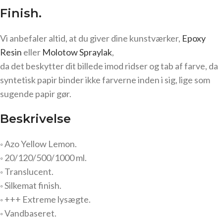
Finish.
Vi anbefaler altid, at du giver dine kunstværker,
Epoxy
Resin
eller
Molotow Spraylak
,
da det beskytter dit billede imod ridser og tab af farve, da
syntetisk papir binder ikke farverne inden i sig, lige som
sugende papir gør.
Beskrivelse
◦ Azo Yellow Lemon.
◦ 20/120/500/1000 ml.
◦ Translucent.
◦ Silkemat finish.
◦ +++ Extreme lysægte.
◦ Vandbaseret.