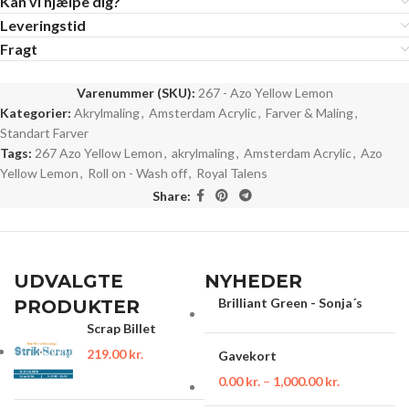
Kan vi hjælpe dig?
Leveringstid
Fragt
Varenummer (SKU):
267 - Azo Yellow Lemon
Kategorier:
Akrylmaling
,
Amsterdam Acrylic
,
Farver & Maling
,
Standart Farver
Tags:
267 Azo Yellow Lemon
,
akrylmaling
,
Amsterdam Acrylic
,
Azo
Yellow Lemon
,
Roll on - Wash off
,
Royal Talens
Share:
UDVALGTE
NYHEDER
Brilliant Green - Sonja´s
PRODUKTER
Scrap Billet
219.00
kr.
Gavekort
0.00
kr.
–
1,000.00
kr.