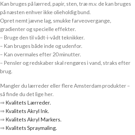
Kan bruges på lærred, papir, sten, træ m.v. de kan bruges
på næsten enhver ikke olieholdig bund.
Opret nemt jævne lag, smukke farveovergange,
gradienter og specielle effekter.
– Bruge den til vådt-i-vådt teknikker.
– Kan bruges både inde og udenfor.
– Kan overmales efter 20 minutter.
– Pensler og redskaber skal rengøres i vand, straks efter
brug.
Mangler du lærreder eller flere Amsterdam produkter –
så finde du det lige her.
⇒
Kvalitets Lærreder.
⇒
Kvalitets Akryl Ink.
⇒
Kvalitets Akryl Markers.
⇒
Kvalitets Spraymaling.