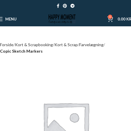
0
MENU
0.00
KR
Forside
Kort & Scrapbooking
Kort & Scrap
Farvelægning
Copic Sketch Markers