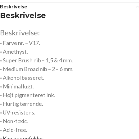
Beskrivelse
Beskrivelse
Beskrivelse:
◦ Farve nr. – V17.
◦ Amethyst.
◦ Super Brush nib – 1,5 & 4 mm.
◦ Medium Broad nib – 2 – 6 mm.
◦ Alkohol basseret.
◦ Minimal lugt.
◦ Højt pigmenteret Ink.
◦ Hurtig tørrende.
◦ UV-resistens.
◦ Non-toxic.
◦ Acid-free.
◦
Kan genopfyldes.