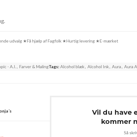
ug.
de udvalg ★Få hjælp af Fagfolk ★Hurtig levering ★E-mærket
pic - A.I.
,
Farver & Maling
Tags:
Alcohol blæk
,
Alcohol Ink
,
Aura
,
Aura A
Sonja´s
Vil du have 
kommer ny
Så skri