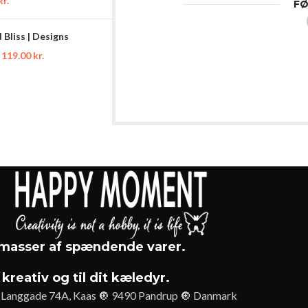
kr.
FØ
Bliss | Designs
119.00
kr.
asser af spændende varer.
 kreativ og til dit kæledyr.
Langgade 74A, Kaas 🔘 9490 Pandrup 🔘 Danmark