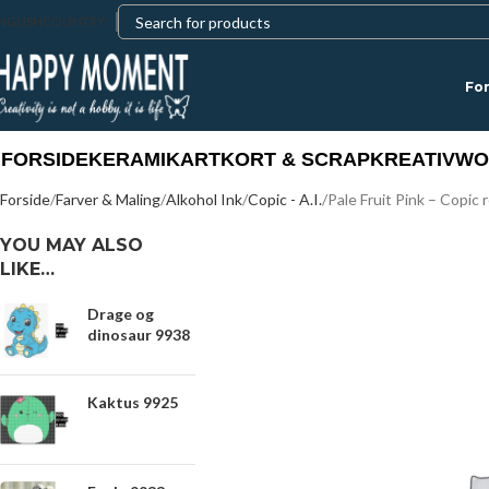
NGLISH
COUNTRY
For
FORSIDE
KERAMIK
ART
KORT & SCRAP
KREATIV
WO
Forside
Farver & Maling
Alkohol Ink
Copic - A.I.
Pale Fruit Pink – Copic re
YOU MAY ALSO
LIKE…
Drage og
dinosaur 9938
Kaktus 9925