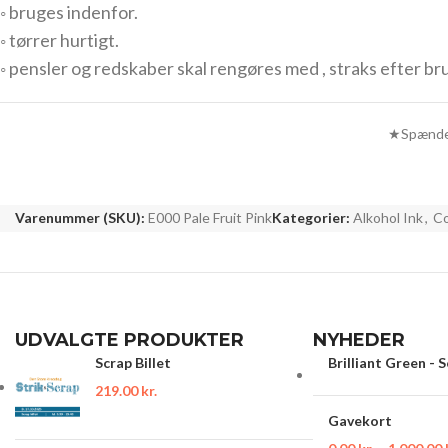
◦ bruges indenfor.
◦ tørrer hurtigt.
◦ pensler og redskaber skal rengøres med , straks efter br
★Spænden
Varenummer (SKU):
E000 Pale Fruit Pink
Kategorier:
Alkohol Ink
,
Co
UDVALGTE PRODUKTER
NYHEDER
Scrap Billet
Brilliant Green - 
219.00
kr.
Gavekort