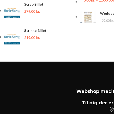
0.00
kr.
–
1,000.00
Scrap Billet
279.00
kr.
Wedded 
129.00
kr.
Strikke Billet
219.00
kr.
Webshop med m
Til dig der er