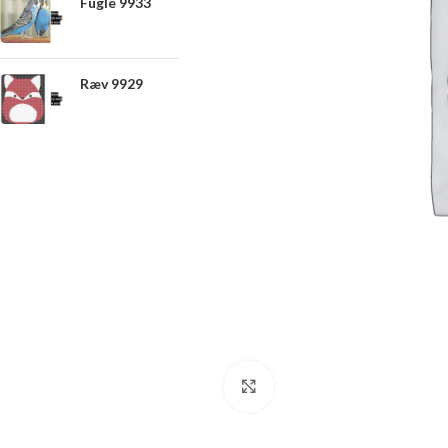
Fugle 9933
Ræv 9929
Click to enlarge