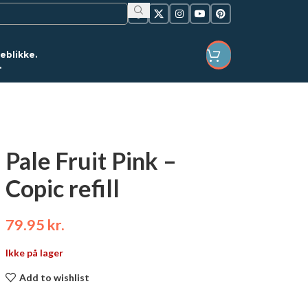
jeblikke.
.
LOGIN / REGISTER
Pale Fruit Pink –
Copic refill
79.95
kr.
Ikke på lager
Add to wishlist