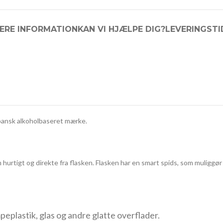
ERE INFORMATION
KAN VI HJÆLPE DIG?
LEVERINGSTI
apansk alkoholbaseret mærke.
hurtigt og direkte fra flasken. Flasken har en smart spids, som muliggør pr
mpeplastik, glas og andre glatte overflader.