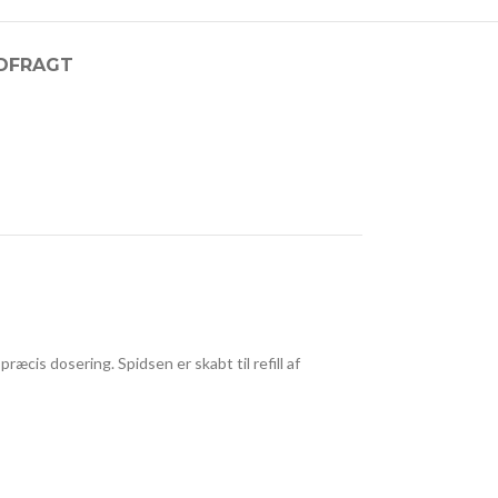
D
FRAGT
æcis dosering. Spidsen er skabt til refill af