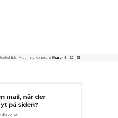
lcohol Ink
,
Aura Ink
,
Renesans
Share:
en mail, når der
t på siden?
v dig op her