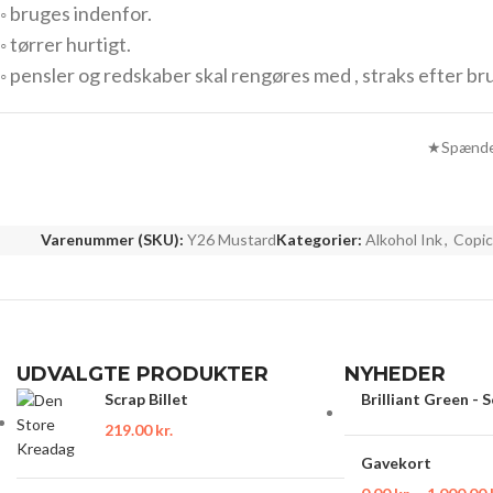
◦ bruges indenfor.
◦ tørrer hurtigt.
◦ pensler og redskaber skal rengøres med , straks efter br
★Spænden
Varenummer (SKU):
Y26 Mustard
Kategorier:
Alkohol Ink
,
Copic 
UDVALGTE PRODUKTER
NYHEDER
Scrap Billet
Brilliant Green - 
219.00
kr.
Gavekort