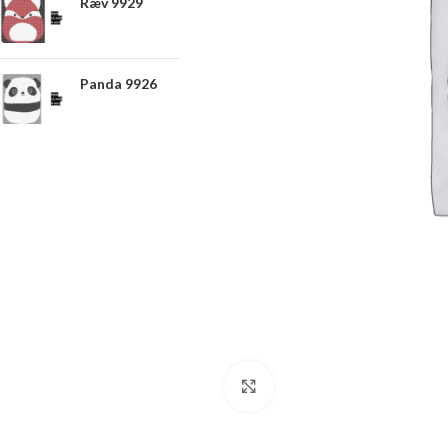
Ræv 9929
Panda 9926
Click to enlarge