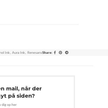
hol Ink
,
Aura Ink
,
Renesans
Share:
en mail, når der
t på siden?
v dig op her