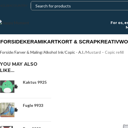
NGLISH
COUNTRY
For os, e
M
FORSIDE
KERAMIK
ART
KORT & SCRAP
KREATIV
WO
Forside
Farver & Maling
Alkohol Ink
Copic - A.I.
Mustard – Copic refill
YOU MAY ALSO
LIKE…
Kaktus 9925
Fugle 9933