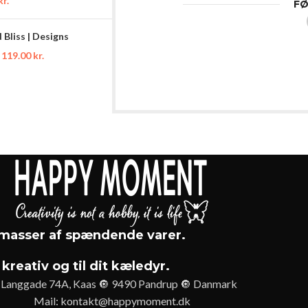
kr.
FØ
Bliss | Designs
119.00
kr.
asser af spændende varer.
 kreativ og til dit kæledyr.
Langgade 74A, Kaas 🔘 9490 Pandrup 🔘 Danmark
Mail:
kontakt@happymoment.dk