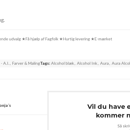
ug.
de udvalg ★Få hjælp af Fagfolk ★Hurtig levering ★E-mærket
- A.I.
,
Farver & Maling
Tags:
Alcohol blæk
,
Alcohol Ink
,
Aura
,
Aura Alco
Sonja´s
Vil du have 
kommer ny
Så skri