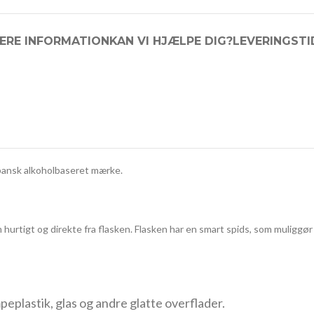
ERE INFORMATION
KAN VI HJÆLPE DIG?
LEVERINGSTI
apansk alkoholbaseret mærke.
hurtigt og direkte fra flasken. Flasken har en smart spids, som muliggør pr
mpeplastik, glas og andre glatte overflader.