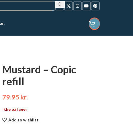
ke.
LOGIN / REGISTER
Mustard – Copic
refill
79.95
kr.
Ikke på lager
Add to wishlist