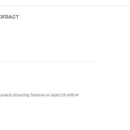
D
FRAGT
æcis dosering. Spidsen er skabt til refill af