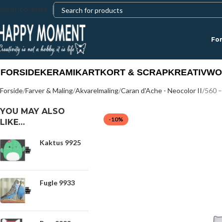
NGLISH
COUNTRY
For
FORSIDE
KERAMIK
ART
KORT & SCRAP
KREATIV
WO
Forside
Farver & Maling
Akvarelmaling
Caran d'Ache - Neocolor II
560 –
YOU MAY ALSO
-10%
LIKE…
Kaktus 9925
Fugle 9933