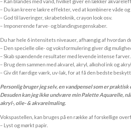
– Kan blandes med vand, hvilket giver en lækker akvarelef
– Du kan kreere lækre effekter, ved at kombinere våde og
– God til laveringer, skrabeteknik, crayon look osv.
– Imponerende farve- og blandingsegenskaber.
Du har hele 6 intensitets niveauer, afhængig af hvordan d
– Den specielle olie- og voksformulering giver dig mulighed
– Skab spændende resultater med levende intense farver.
– Brug dem sammen med akvarel, akryl, alkohol ink og akr
– Giv dit færdige værk, uv-lak, for at få den bedste beskytt
Personlig bruger jeg selv, en vandpensel som er praktisk 
Desuden kan jeg ikke undvære min Palette Aquarelle, når 
akryl-, olie- & akvarelmaling.
Vokspastellen, kan bruges på en række af forskellige overf
– Lyst og mørkt papir.