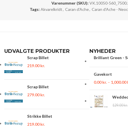
Varenummer (SKU):
VK.10050-560_7500.
Tags:
Akvarelkridt
,
Caran d'Ache
,
Caran d'Ache - Neoco
UDVALGTE PRODUKTER
NYHEDER
Scrap Billet
Brilliant Green - 
219.00
kr.
Gavekort
0.00
kr.
–
1,000.00
Scrap Billet
279.00
kr.
Wedded 
129.00
kr.
Strikke Billet
219.00
kr.