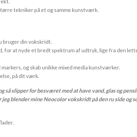
fekt.
 tørre tekniker på et og samme kunstværk.
u bruger din vokskridt.
, for at nyde et bredt spektrum af udtryk, lige fra den lett
yl markers, og skab unikke mixed media kunstværker.
else, på dit værk.
og så slipper for besværet med at have vand, glas og pens
jeg blender mine Neocolor vokskridt på den ru side og som
lader.