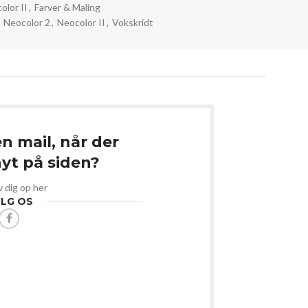
olor II
,
Farver & Maling
Neocolor 2
,
Neocolor II
,
Vokskridt
en mail, når der
t på siden?
v dig op her
LG OS