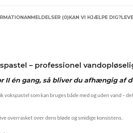
ORMATION
ANMELDELSER (0)
KAN VI HJÆLPE DIG?
LEV
pastel – professionel vandopløseli
r II én gang, så bliver du afhængig af d
k vokspastel som kan bruges både med og uden vand – det g
live overrasket over dens bløde og smidige konsistens.