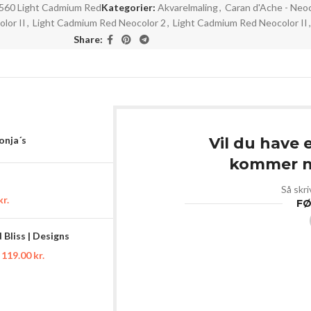
560 Light Cadmium Red
Kategorier:
Akvarelmaling
,
Caran d'Ache - Neoc
lor II
,
Light Cadmium Red Neocolor 2
,
Light Cadmium Red Neocolor II
,
Share:
Sonja´s
Vil du have 
kommer ny
Så skri
kr.
FØ
Bliss | Designs
119.00
kr.