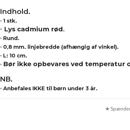
Indhold.
◦ 1 stk.
◦ Lys cadmium rød
.
◦ Rund.
◦ 0,8 mm. linjebredde
(afhængig af vinkel).
◦ L: 10 cm.
Bør ikke opbevares ved temperatur 
◦
NB.
◦ Anbefales IKKE til børn under 3 år.
★ Spændend