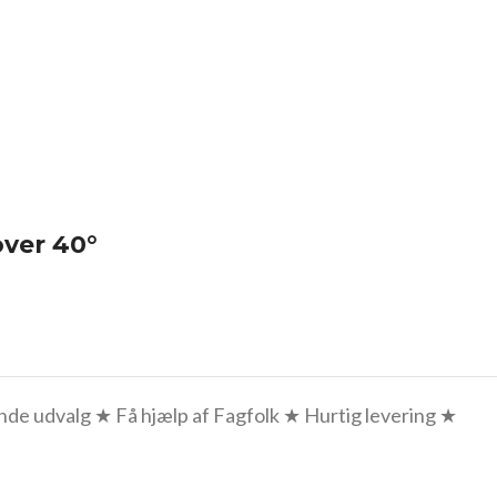
over 40°
e udvalg ★ Få hjælp af Fagfolk ★ Hurtig levering ★