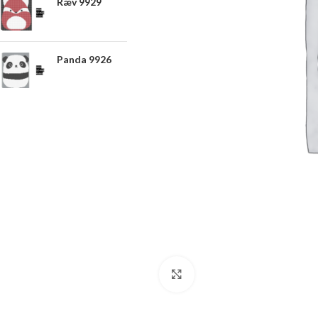
Ræv 9929
Panda 9926
Click to enlarge