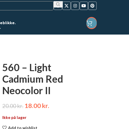
jeblikke.
.
LOGIN / REGISTER
560 – Light
Cadmium Red
Neocolor II
18.00
kr.
20.00
kr.
Ikke på lager
Add to wishlist