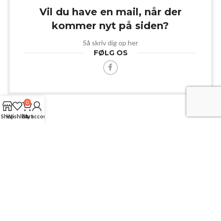
Vil du have en mail, når der
kommer nyt på siden?
Så skriv dig op her
FØLG OS
0
Shop
Wishlist
Cart
My account
Webshop med masser af spændende varer.
Til dig der er kreativ og til dit kæledyr.
Langgade 74A, Kaas 🔘 9490 Pandrup 🔘 Danmark