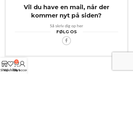
Vil du have en mail, når der
kommer nyt på siden?
Så skriv dig op her
FØLG OS
0
Shop
Wishlist
Cart
My account
Webshop med masser af spændende varer.
Til dig der er kreativ og til dit kæledyr.
Langgade 74A, Kaas 🔘 9490 Pandrup 🔘 Danmark