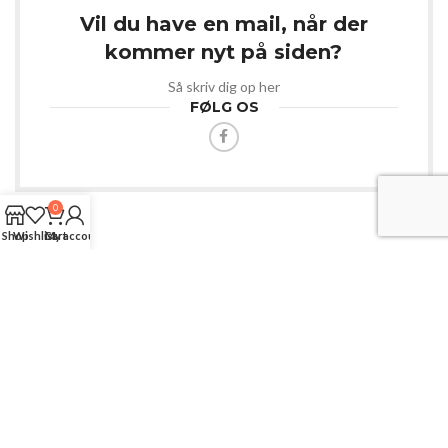
Vil du have en mail, når der
kommer nyt på siden?
Så skriv dig op her
FØLG OS
0
Shop
Wishlist
Cart
My account
Webshop med masser af spændende varer.
Til dig der er kreativ og til dit kæledyr.
Langgade 74A, Kaas 🔘 9490 Pandrup 🔘 Danmark